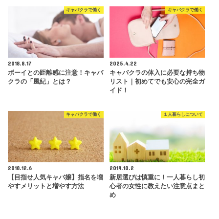
キャバクラで働く
キャバクラで働く
2018.8.17
2025.4.22
ボーイとの距離感に注意！キャバ
キャバクラの体入に必要な持ち物
クラの「風紀」とは？
リスト｜初めてでも安心の完全ガ
イド！
キャバクラで働く
１人暮らしについて
2018.12.6
2019.10.2
【目指せ人気キャバ嬢】指名を増
新居選びは慎重に！一人暮らし初
やすメリットと増やす方法
心者の女性に教えたい注意点まと
め