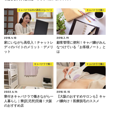
キャバクラ以外の高収入なバイト
キャバクラで働く
2018.4.10
2018.3.19
家にいながら高収入！チャットレ
顧客管理に便利！キャバ嬢がみん
ディのバイトのメリット・デメリ
なつけている「お客様ノート」と
ット
は
キャバクラで働く
キャバクラで働く
2022.6.14
2018.12.15
寮付きキャバクラで働きながら一
【大阪のおすすめサロンも】キャ
人暮らし｜寮(託児所)完備！大阪
バ嬢向け！医療脱毛のススメ
のおすすめ店