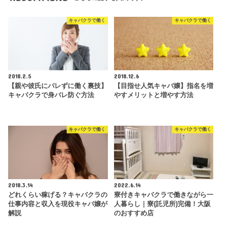
キャバクラで働く
キャバクラで働く
2018.2.5
2018.12.6
【親や彼氏にバレずに働く裏技】
【目指せ人気キャバ嬢】指名を増
キャバクラで身バレ防ぐ方法
やすメリットと増やす方法
キャバクラで働く
キャバクラで働く
2018.3.14
2022.6.14
どれくらい稼げる？キャバクラの
寮付きキャバクラで働きながら一
仕事内容と収入を現役キャバ嬢が
人暮らし｜寮(託児所)完備！大阪
解説
のおすすめ店