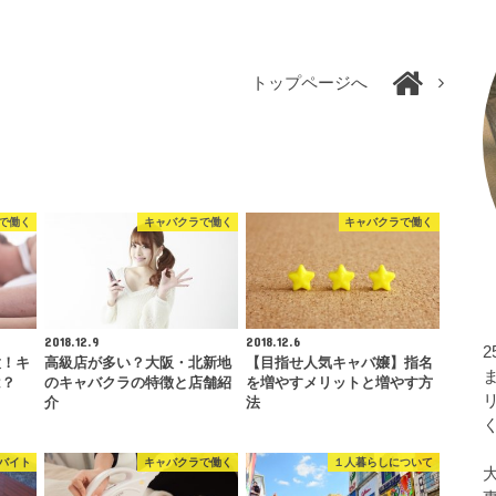
トップページへ
で働く
キャバクラで働く
キャバクラで働く
2018.12.9
2018.12.6
意！キ
高級店が多い？大阪・北新地
【目指せ人気キャバ嬢】指名
は？
のキャバクラの特徴と店舗紹
を増やすメリットと増やす方
介
法
バイト
キャバクラで働く
１人暮らしについて