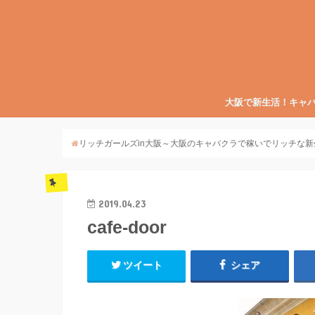
大阪で新生活！キャ
リッチガールズin大阪～大阪のキャバクラで稼いでリッチな新
2019.04.23
cafe-door
ツイート
シェア