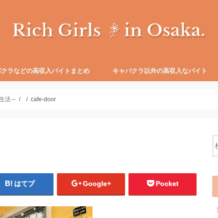
バクラなどの高収入バイトまとめ
キャバクラ以外の高収入なバイト
家にいながら高収入！チャットレディのバ
未経験でもできる？セラピストのバイトの
キャバクラより楽？ガールズバーのバイト
【高収入バイト探し】コールセンターのバ
高級
【目
あな
【大
ボー
働く前
働き
【キ
顧客
どん
どれ
生活～
cafe-door
イトのメリット・デメリット
メリット・デメリット
のメリット・デメリット
イトのメリット・デメリット
の特
ット
表的
け！
「風
バク
バク
阪の
いる
営業L
と収
はてブ
Google+
Pocket