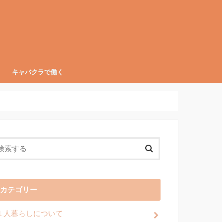
キャバクラで働く
店が多い？大阪・北新地のキャバクラ
指せ人気キャバ嬢】指名を増やすメリ
たに合ったスタイルで。キャバ嬢の代
阪のおすすめサロンも】キャバ嬢向
イとの距離感に注意！キャバクラの
にCHECK！大阪・キタ(梅田)のキャ
やすさは？大阪・ミナミ(難波)のキャ
ャバ嬢になる前に】人気がスゴイ！大
管理に便利！キャバ嬢がみんなつけて
なLINEが効果的？キャバ嬢が知りたい
くらい稼げる？キャバクラの仕事内容
徴と店舗紹介
と増やす方法
な営業方法まとめ
医療脱毛のススメ
紀」とは？
ラの特徴と店舗紹介
ラの特徴と店舗紹介
有名キャバ嬢3選
「お客様ノート」とは
INEのコツ
入を現役キャバ嬢が解説
カテゴリー
１人暮らしについて